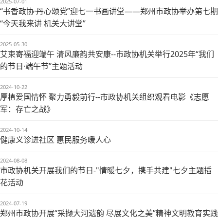
2025-07-01
“书香政协·丹心颂党”迎七一书画讲堂——郑州市政协举办第七期
“今天我来讲 机关大讲堂”
2025-05-30
艾束寄福迎端午 清风廉韵共安康--市政协机关举行2025年“我们
的节日·端午节”主题活动
2024-10-22
厚植爱国情怀 聚力勇毅前行--市政协机关组织观看电影《志愿
军：存亡之战》
2024-10-14
健康义诊进社区 惠民服务暖人心
2024-08-08
市政协机关开展我们的节日-"情暖七夕，携手共建"七夕主题插
花活动
2024-07-19
郑州市政协开展“采撷大河遗韵 尽展文化之美”精神文明教育实践