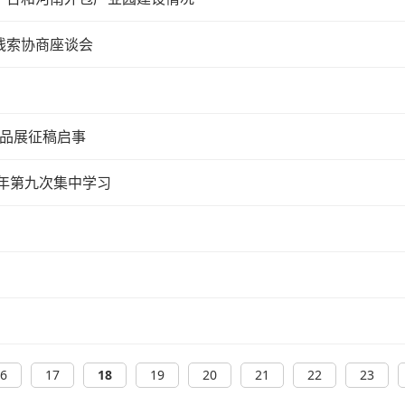
线索协商座谈会
作品展征稿启事
3年第九次集中学习
6
17
18
19
20
21
22
23