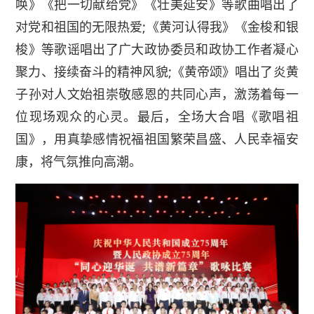
唤》《把一切献给党》《壮美延安》等歌曲唱出了
对党和祖国的无限热爱;《黄河认得我》《金梭和银
梭》等歌谣唱出了广大政协委员和政协工作者凝心
聚力、接续奋斗的精神风貌;《黄帝颂》唱出了炎黄
子孙对人文始祖崇敬感恩的共同心声，激荡着每一
位现场观众的心灵。最后，全场大合唱《歌唱祖
国》，用真挚感情祝福祖国繁荣昌盛、人民幸福安
康，将气氛推向高潮。