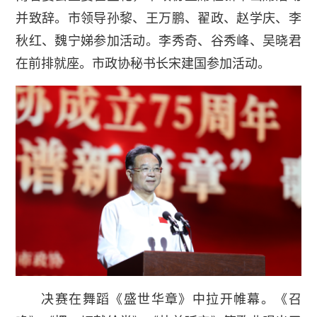
并致辞。市领导孙黎、王万鹏、翟政、赵学庆、李
秋红、魏宁娣参加活动。李秀奇、谷秀峰、吴晓君
在前排就座。市政协秘书长宋建国参加活动。
决赛在舞蹈《盛世华章》中拉开帷幕。《召