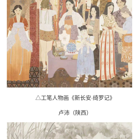
△工笔人物画《新长安·绮罗记》
卢沛（陕西）