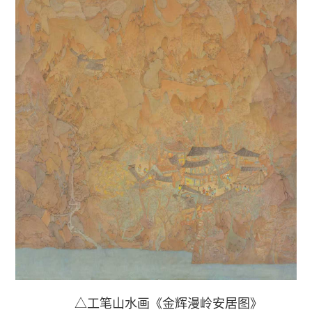
△工笔山水画《金辉漫岭安居图》