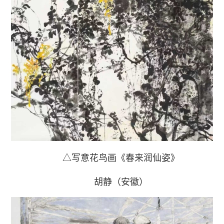
△写意花鸟画《春来润仙姿》
胡静（安徽）