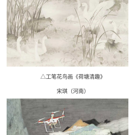
△工笔花鸟画《荷塘清趣》
宋琪（河南）