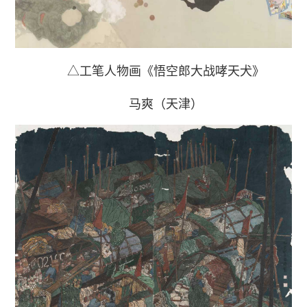
△工笔人物画《悟空郎大战哮天犬》
马爽（天津）