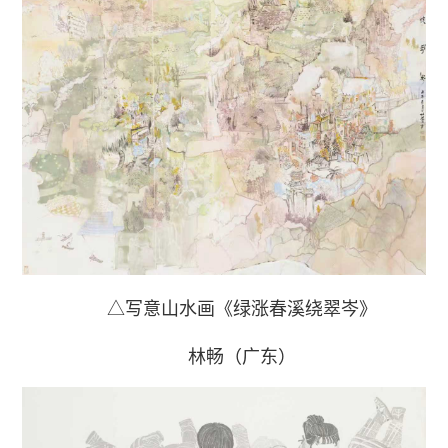
△写意山水画《绿涨春溪绕翠岑》
林畅（广东）